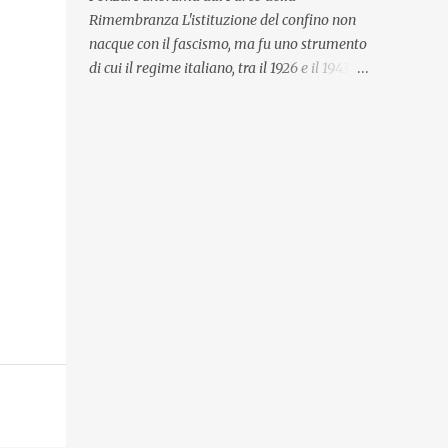
L'incontro può essere fatto in classe, presso il
Rimembranza L'istituzione del confino non
Museo Ebraico di Bologna o su piattaforme
nacque con il fascismo, ma fu uno strumento
per la didattica a distanza. Sono a
di cui il regime italiano, tra il 1926 e il 1943,
disposizione dei docenti per creare insieme
fece un uso amplissimo. I luoghi individuati
percorsi/progetti alternativi a quelli
dai fascisti per relegare coloro che riteneva
proposti. Per inform...
“soggetti socialmente pericolosi” erano
borghi arroccati e sperduti in remote località
del Centro e Sud d'Italia o isole difficilmente
raggiungibili e scarsamente popolate. Erano
prigioni a cielo aperto in cui i confinati erano
soggetti al controllo costante di polizia,
obbligati a un ozio snervante solo in parte
alleviato dallo studio, dalla scrittura, dal
confronto con gli altri confinati. Anche se
non ristretto tra muri di cemento, il confino
era un dispositivo di repressione inflessibile
e duro. Niente a che vedere con l'idea di
“villeggiatura” che, nell'autunno 1929, lo