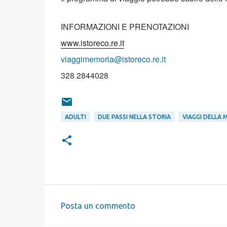
INFORMAZIONI E PRENOTAZIONI
www.istoreco.re.it
viaggimemoria@istoreco.re.it
328 2844028
ADULTI
DUE PASSI NELLA STORIA
VIAGGI DELLA 
Posta un commento
C