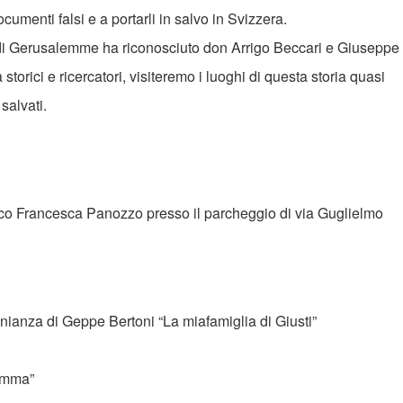
umenti falsi e a portarli in salvo in Svizzera.
di Gerusalemme ha riconosciuto don Arrigo Beccari e Giuseppe
torici e ricercatori, visiteremo i luoghi di questa storia quasi
salvati.
eco Francesca Panozzo presso il parcheggio di via Guglielmo
nianza di Geppe Bertoni “La miafamiglia di Giusti”
aEmma”