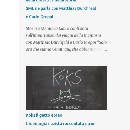
nella didattica della storia
SML ne parla con Matthias Durchfeld
e Carlo Greppi
Storia e Memoria Lab si confronta
sull'importanza dei viaggi della memoria
con Matthias Durchfeld e Carlo Greppi “Solo
ora che siamo venuti qui, che abbiamo visto
con i nostri occhi possiamo finalmente
capire cos’è stata la Shoah”. Tra le
considerazioni che i giovani esprimono al
termine di un viaggio studio in un campo di
concentramento nazista – e in particolare
dopo aver visitato il complesso
concentrazionario di Auschwitz-Birkenau –
questa è una delle affermazioni più
frequenti. Questo tipo di riflessione impone
Koks il gatto ebreo
allora un primo, importante, interrogativo:
L'ideologia nazista raccontata da un
partecipare a un viaggio della memoria,