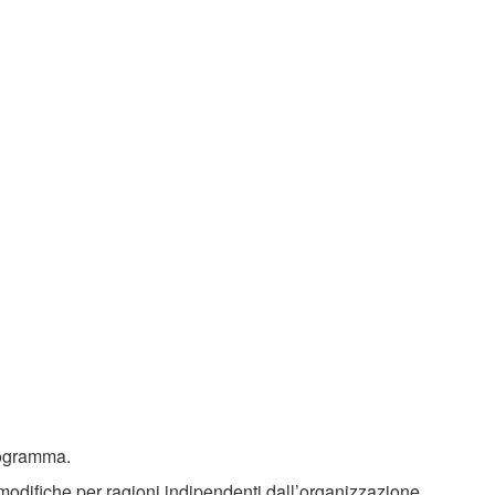
rogramma.
modifiche per ragioni indipendenti dall’organizzazione.