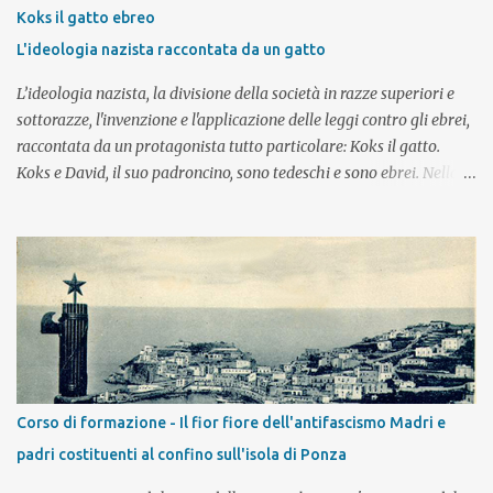
tentativo di conoscenza, quali elementi deve contenere per
Koks il gatto ebreo
assolvere al meglio il suo compito? Ma se invece i viaggi della
L'ideologia nazista raccontata da un gatto
memoria non sono una componente essenziale di conoscenza, a
cosa si deve ...
L’ideologia nazista, la divisione della società in razze superiori e
sottorazze, l'invenzione e l'applicazione delle leggi contro gli ebrei,
raccontata da un protagonista tutto particolare: Koks il gatto.
Koks e David, il suo padroncino, sono tedeschi e sono ebrei. Nella
Germania degli anni Trenta essere nati ebrei diventa una colpa ed
è fonte di conseguenze e avvenimenti che peggiorano di giorno in
giorno e portano le famiglie che se lo possono permettere a
emigrare, lasciando la Germania, la propria casa, la propria
patria. Adatto alla V classe della scuola primaria Un incontro da
90'/120', a cui può seguire uno o più incontri di approfondimento €
5,00 a studente (minimo 75 €, massimo 25 studenti) L'incontro
può essere fatto in classe, presso il Museo Ebraico di Bologna o su
piattaforme per la didattica a distanza. Sono a disposizione dei
Corso di formazione - Il fior fiore dell'antifascismo Madri e
docenti per creare insieme percorsi/progetti alternativi a quelli
padri costituenti al confino sull'isola di Ponza
proposti. Per inform...