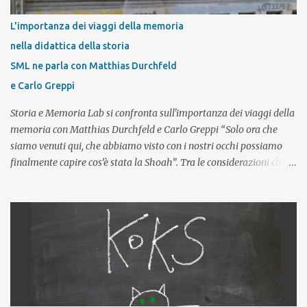
L'importanza dei viaggi della memoria
nella didattica della storia
SML ne parla con Matthias Durchfeld
e Carlo Greppi
Storia e Memoria Lab si confronta sull'importanza dei viaggi della
memoria con Matthias Durchfeld e Carlo Greppi “Solo ora che
siamo venuti qui, che abbiamo visto con i nostri occhi possiamo
finalmente capire cos’è stata la Shoah”. Tra le considerazioni che i
giovani esprimono al termine di un viaggio studio in un campo di
concentramento nazista – e in particolare dopo aver visitato il
complesso concentrazionario di Auschwitz-Birkenau – questa è
una delle affermazioni più frequenti. Questo tipo di riflessione
impone allora un primo, importante, interrogativo: partecipare a
un viaggio della memoria, visitare uno dei luoghi in cui la Shoah è
stata perpetrata è effettivamente fondamentale per
comprenderla? E se il viaggio riveste una parte così importante nel