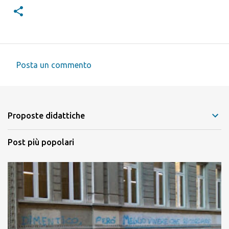
Posta un commento
C
o
m
Proposte didattiche
m
e
Post più popolari
n
t
i