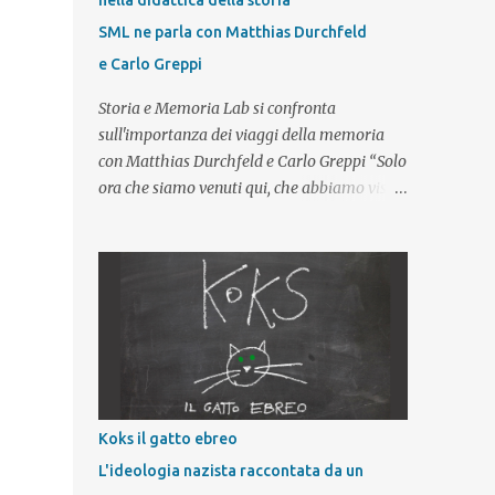
nella didattica della storia
SML ne parla con Matthias Durchfeld
e Carlo Greppi
Storia e Memoria Lab si confronta
sull'importanza dei viaggi della memoria
con Matthias Durchfeld e Carlo Greppi “Solo
ora che siamo venuti qui, che abbiamo visto
con i nostri occhi possiamo finalmente
capire cos’è stata la Shoah”. Tra le
considerazioni che i giovani esprimono al
termine di un viaggio studio in un campo di
concentramento nazista – e in particolare
dopo aver visitato il complesso
concentrazionario di Auschwitz-Birkenau –
questa è una delle affermazioni più
frequenti. Questo tipo di riflessione impone
Koks il gatto ebreo
allora un primo, importante, interrogativo:
L'ideologia nazista raccontata da un
partecipare a un viaggio della memoria,