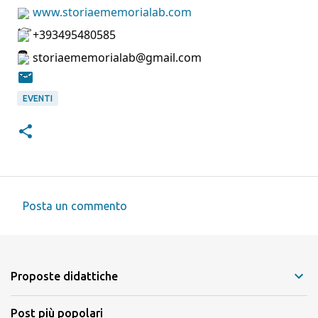
www.storiaememorialab.com
+393495480585
storiaememorialab@gmail.com
EVENTI
Posta un commento
C
o
m
Proposte didattiche
m
e
Post più popolari