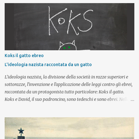
concentramento nazista – e in particolare dopo aver visitato il
complesso concentrazionario di Auschwitz-Birkenau – questa è
una delle affermazioni più frequenti. Questo tipo di riflessione
impone allora un primo, importante, interrogativo: partecipare a
un viaggio della memoria, visitare uno dei luoghi in cui la Shoah è
stata perpetrata è effettivamente fondamentale per
comprenderla? E se il viaggio riveste una parte così importante nel
tentativo di conoscenza, quali elementi deve contenere per
Koks il gatto ebreo
assolvere al meglio il suo compito? Ma se invece i viaggi della
L'ideologia nazista raccontata da un gatto
memoria non sono una componente essenziale di conoscenza, a
cosa si deve ...
L’ideologia nazista, la divisione della società in razze superiori e
sottorazze, l'invenzione e l'applicazione delle leggi contro gli ebrei,
raccontata da un protagonista tutto particolare: Koks il gatto.
Koks e David, il suo padroncino, sono tedeschi e sono ebrei. Nella
Germania degli anni Trenta essere nati ebrei diventa una colpa ed
è fonte di conseguenze e avvenimenti che peggiorano di giorno in
giorno e portano le famiglie che se lo possono permettere a
emigrare, lasciando la Germania, la propria casa, la propria
patria. Adatto alla V classe della scuola primaria Un incontro da