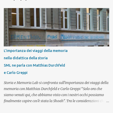
n
t
i
L'importanza dei viaggi della memoria
nella didattica della storia
SML ne parla con Matthias Durchfeld
e Carlo Greppi
Storia e Memoria Lab si confronta sull'importanza dei viaggi della
memoria con Matthias Durchfeld e Carlo Greppi “Solo ora che
siamo venuti qui, che abbiamo visto con i nostri occhi possiamo
finalmente capire cos’è stata la Shoah”. Tra le considerazioni che i
giovani esprimono al termine di un viaggio studio in un campo di