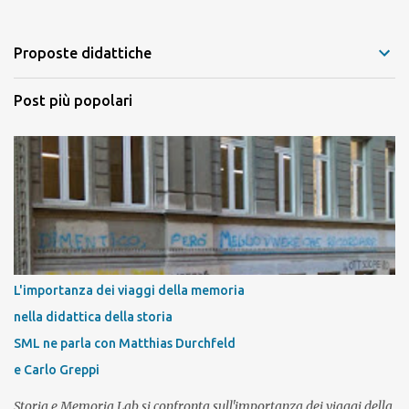
o
m
Proposte didattiche
m
e
Post più popolari
n
t
i
L'importanza dei viaggi della memoria
nella didattica della storia
SML ne parla con Matthias Durchfeld
e Carlo Greppi
Storia e Memoria Lab si confronta sull'importanza dei viaggi della