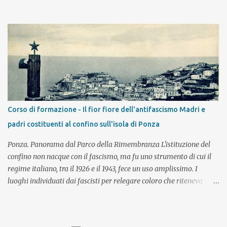
Germania degli anni Trenta essere nati ebrei diventa una colpa ed
è fonte di conseguenze e avvenimenti che peggiorano di giorno in
giorno e portano le famiglie che se lo possono permettere a
emigrare, lasciando la Germania, la propria casa, la propria
patria. Adatto alla V classe della scuola primaria Un incontro da
90'/120', a cui può seguire uno o più incontri di approfondimento €
5,00 a studente (minimo 75 €, massimo 25 studenti) L'incontro
può essere fatto in classe, presso il Museo Ebraico di Bologna o su
piattaforme per la didattica a distanza. Sono a disposizione dei
Corso di formazione - Il fior fiore dell'antifascismo Madri e
docenti per creare insieme percorsi/progetti alternativi a quelli
padri costituenti al confino sull'isola di Ponza
proposti. Per inform...
Ponza. Panorama dal Parco della Rimembranza L'istituzione del
confino non nacque con il fascismo, ma fu uno strumento di cui il
regime italiano, tra il 1926 e il 1943, fece un uso amplissimo. I
luoghi individuati dai fascisti per relegare coloro che riteneva
“soggetti socialmente pericolosi” erano borghi arroccati e sperduti
in remote località del Centro e Sud d'Italia o isole difficilmente
raggiungibili e scarsamente popolate. Erano prigioni a cielo aperto