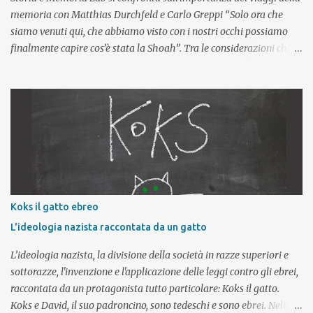
memoria con Matthias Durchfeld e Carlo Greppi “Solo ora che
siamo venuti qui, che abbiamo visto con i nostri occhi possiamo
finalmente capire cos’è stata la Shoah”. Tra le considerazioni che i
giovani esprimono al termine di un viaggio studio in un campo di
concentramento nazista – e in particolare dopo aver visitato il
complesso concentrazionario di Auschwitz-Birkenau – questa è
una delle affermazioni più frequenti. Questo tipo di riflessione
impone allora un primo, importante, interrogativo: partecipare a
un viaggio della memoria, visitare uno dei luoghi in cui la Shoah è
stata perpetrata è effettivamente fondamentale per
comprenderla? E se il viaggio riveste una parte così importante nel
tentativo di conoscenza, quali elementi deve contenere per
Koks il gatto ebreo
assolvere al meglio il suo compito? Ma se invece i viaggi della
L'ideologia nazista raccontata da un gatto
memoria non sono una componente essenziale di conoscenza, a
cosa si deve ...
L’ideologia nazista, la divisione della società in razze superiori e
sottorazze, l'invenzione e l'applicazione delle leggi contro gli ebrei,
raccontata da un protagonista tutto particolare: Koks il gatto.
Koks e David, il suo padroncino, sono tedeschi e sono ebrei. Nella