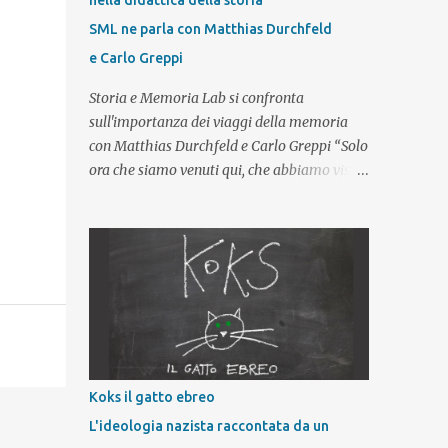
nella didattica della storia
SML ne parla con Matthias Durchfeld
e Carlo Greppi
Storia e Memoria Lab si confronta
sull'importanza dei viaggi della memoria
con Matthias Durchfeld e Carlo Greppi “Solo
ora che siamo venuti qui, che abbiamo visto
con i nostri occhi possiamo finalmente
capire cos’è stata la Shoah”. Tra le
considerazioni che i giovani esprimono al
termine di un viaggio studio in un campo di
concentramento nazista – e in particolare
dopo aver visitato il complesso
concentrazionario di Auschwitz-Birkenau –
questa è una delle affermazioni più
frequenti. Questo tipo di riflessione impone
Koks il gatto ebreo
allora un primo, importante, interrogativo:
L'ideologia nazista raccontata da un
partecipare a un viaggio della memoria,