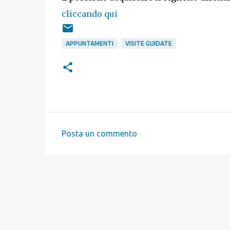
cliccando qui
APPUNTAMENTI
VISITE GUIDATE
Posta un commento
C
o
m
m
e
n