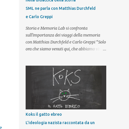
nella didattica della storia
SML ne parla con Matthias Durchfeld
e Carlo Greppi
Storia e Memoria Lab si confronta
sull'importanza dei viaggi della memoria
con Matthias Durchfeld e Carlo Greppi “Solo
ora che siamo venuti qui, che abbiamo visto
con i nostri occhi possiamo finalmente
capire cos’è stata la Shoah”. Tra le
considerazioni che i giovani esprimono al
termine di un viaggio studio in un campo di
concentramento nazista – e in particolare
dopo aver visitato il complesso
concentrazionario di Auschwitz-Birkenau –
questa è una delle affermazioni più
frequenti. Questo tipo di riflessione impone
Koks il gatto ebreo
allora un primo, importante, interrogativo:
L'ideologia nazista raccontata da un
partecipare a un viaggio della memoria,
e