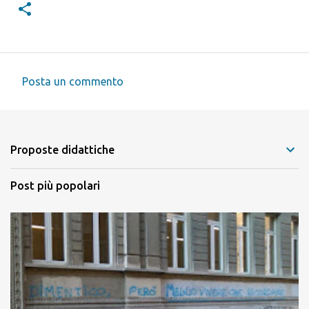
Posta un commento
C
o
m
Proposte didattiche
m
e
Post più popolari
n
t
i