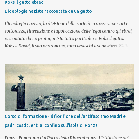
Koks il gatto ebreo
assolvere al meglio il suo compito? Ma se invece i viaggi della
L'ideologia nazista raccontata da un gatto
memoria non sono una componente essenziale di conoscenza, a
cosa si deve ...
L’ideologia nazista, la divisione della società in razze superiori e
sottorazze, l'invenzione e l'applicazione delle leggi contro gli ebrei,
raccontata da un protagonista tutto particolare: Koks il gatto.
Koks e David, il suo padroncino, sono tedeschi e sono ebrei. Nella
Germania degli anni Trenta essere nati ebrei diventa una colpa ed
è fonte di conseguenze e avvenimenti che peggiorano di giorno in
giorno e portano le famiglie che se lo possono permettere a
emigrare, lasciando la Germania, la propria casa, la propria
patria. Adatto alla V classe della scuola primaria Un incontro da
90'/120', a cui può seguire uno o più incontri di approfondimento €
5,00 a studente (minimo 75 €, massimo 25 studenti) L'incontro
può essere fatto in classe, presso il Museo Ebraico di Bologna o su
piattaforme per la didattica a distanza. Sono a disposizione dei
Corso di formazione - Il fior fiore dell'antifascismo Madri e
docenti per creare insieme percorsi/progetti alternativi a quelli
padri costituenti al confino sull'isola di Ponza
proposti. Per inform...
Ponza. Panorama dal Parco della Rimembranza L'istituzione del