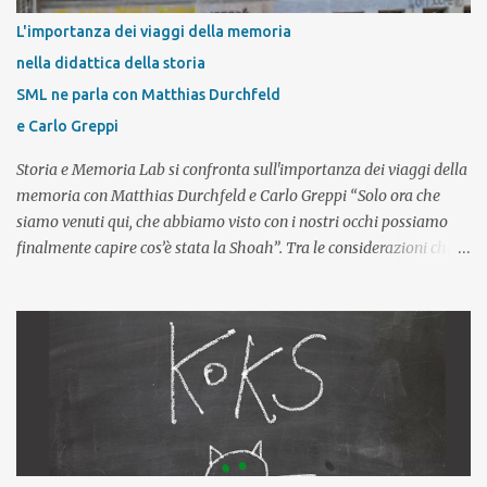
L'importanza dei viaggi della memoria
nella didattica della storia
SML ne parla con Matthias Durchfeld
e Carlo Greppi
Storia e Memoria Lab si confronta sull'importanza dei viaggi della
memoria con Matthias Durchfeld e Carlo Greppi “Solo ora che
siamo venuti qui, che abbiamo visto con i nostri occhi possiamo
finalmente capire cos’è stata la Shoah”. Tra le considerazioni che i
giovani esprimono al termine di un viaggio studio in un campo di
concentramento nazista – e in particolare dopo aver visitato il
complesso concentrazionario di Auschwitz-Birkenau – questa è
una delle affermazioni più frequenti. Questo tipo di riflessione
impone allora un primo, importante, interrogativo: partecipare a
un viaggio della memoria, visitare uno dei luoghi in cui la Shoah è
stata perpetrata è effettivamente fondamentale per
comprenderla? E se il viaggio riveste una parte così importante nel
tentativo di conoscenza, quali elementi deve contenere per