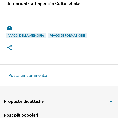
demandata all’agenzia CultureLabs.
VIAGGI DELLA MEMORIA
VIAGGI DI FORMAZIONE
Posta un commento
C
o
m
Proposte didattiche
m
e
Post più popolari