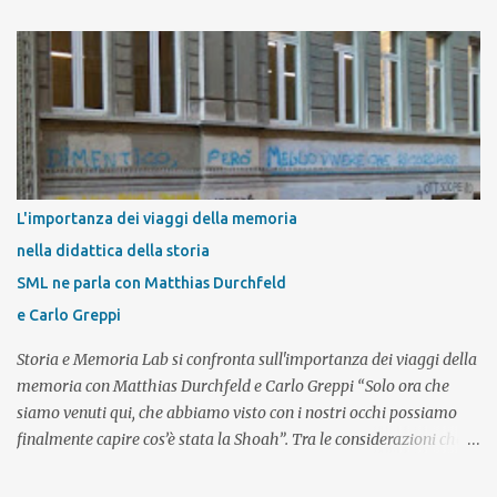
n
t
i
L'importanza dei viaggi della memoria
nella didattica della storia
SML ne parla con Matthias Durchfeld
e Carlo Greppi
Storia e Memoria Lab si confronta sull'importanza dei viaggi della
memoria con Matthias Durchfeld e Carlo Greppi “Solo ora che
siamo venuti qui, che abbiamo visto con i nostri occhi possiamo
finalmente capire cos’è stata la Shoah”. Tra le considerazioni che i
giovani esprimono al termine di un viaggio studio in un campo di
concentramento nazista – e in particolare dopo aver visitato il