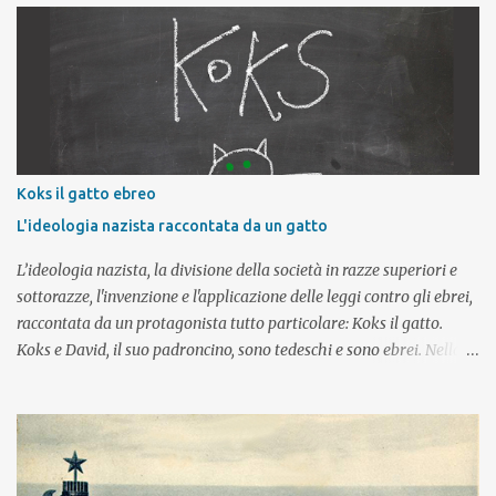
complesso concentrazionario di Auschwitz-Birkenau – questa è
una delle affermazioni più frequenti. Questo tipo di riflessione
impone allora un primo, importante, interrogativo: partecipare a
un viaggio della memoria, visitare uno dei luoghi in cui la Shoah è
stata perpetrata è effettivamente fondamentale per
comprenderla? E se il viaggio riveste una parte così importante nel
tentativo di conoscenza, quali elementi deve contenere per
Koks il gatto ebreo
assolvere al meglio il suo compito? Ma se invece i viaggi della
L'ideologia nazista raccontata da un gatto
memoria non sono una componente essenziale di conoscenza, a
cosa si deve ...
L’ideologia nazista, la divisione della società in razze superiori e
sottorazze, l'invenzione e l'applicazione delle leggi contro gli ebrei,
raccontata da un protagonista tutto particolare: Koks il gatto.
Koks e David, il suo padroncino, sono tedeschi e sono ebrei. Nella
Germania degli anni Trenta essere nati ebrei diventa una colpa ed
è fonte di conseguenze e avvenimenti che peggiorano di giorno in
giorno e portano le famiglie che se lo possono permettere a
emigrare, lasciando la Germania, la propria casa, la propria
patria. Adatto alla V classe della scuola primaria Un incontro da